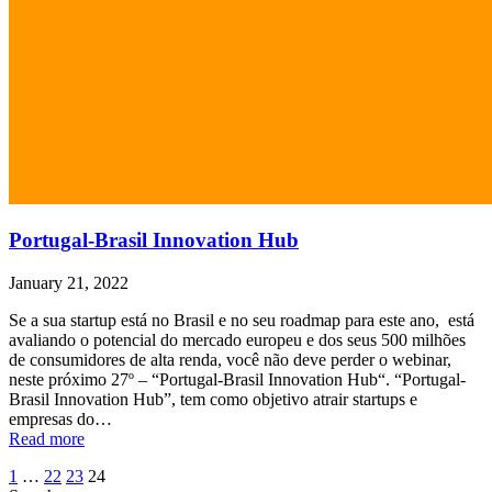
Portugal-Brasil Innovation Hub
January 21, 2022
Se a sua startup está no Brasil e no seu roadmap para este ano, está
avaliando o potencial do mercado europeu e dos seus 500 milhões
de consumidores de alta renda, você não deve perder o webinar,
neste próximo 27º – “Portugal-Brasil Innovation Hub“. “Portugal-
Brasil Innovation Hub”, tem como objetivo atrair startups e
empresas do…
Read more
Posts
Page
Page
Page
Page
1
…
22
23
24