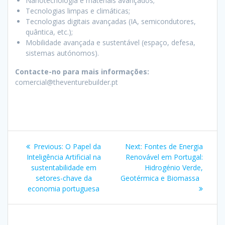
Nanotecnologia e materiais avançados;
Tecnologias limpas e climáticas;
Tecnologias digitais avançadas (IA, semicondutores,
quântica, etc.);
Mobilidade avançada e sustentável (espaço, defesa,
sistemas autónomos).
Contacte-no para mais informações:
comercial@theventurebuilder.pt
Post
Previous
Next
Previous:
O Papel da
Next:
Fontes de Energia
navigation
post:
post:
Inteligência Artificial na
Renovável em Portugal:
sustentabilidade em
Hidrogénio Verde,
setores-chave da
Geotérmica e Biomassa
economia portuguesa