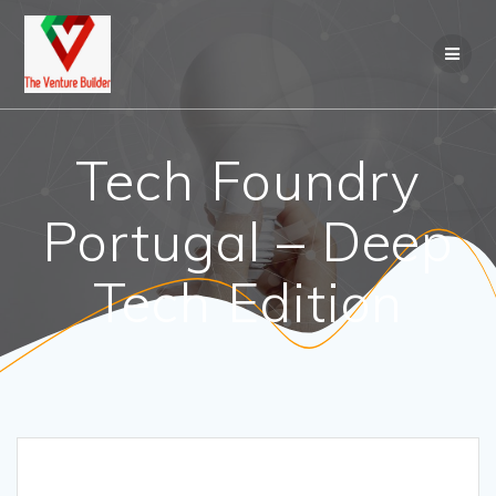
Skip
to
content
Tech Foundry
Portugal – Deep
Tech Edition