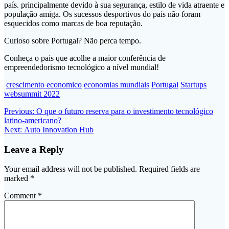
país. principalmente devido à sua segurança, estilo de vida atraente e
população amiga. Os sucessos desportivos do país não foram
esquecidos como marcas de boa reputação.
Curioso sobre Portugal? Não perca tempo.
Conheça o país que acolhe a maior conferência de
empreendedorismo tecnológico a nível mundial!
crescimento economico
economias mundiais
Portugal
Startups
websummit 2022
Post
Previous
Previous:
O que o futuro reserva para o investimento tecnológico
post:
latino-americano?
navigation
Next
Next:
Auto Innovation Hub
post:
Leave a Reply
Your email address will not be published.
Required fields are
marked
*
Comment
*