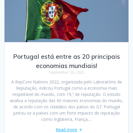
Portugal está entre as 20 principais
economias mundiais!
September 20, 2022
A RepCore Nations 2022, organizada pelo Laboratório de
Reputação, indicou Portugal como a economia mais
respeitável do mundo, com 19,º de reputação. O estudo
analisa a reputação das 60 maiores economias do mundo,
de acordo com os cidadãos dos países do G7. Portugal
juntou-se a países com um forte impacto de reputação
como Inglaterra, França,…
Read more