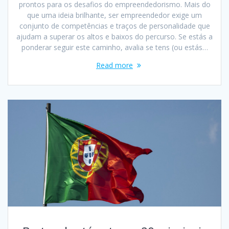
prontos para os desafios do empreendedorismo. Mais do
que uma ideia brilhante, ser empreendedor exige um
conjunto de competências e traços de personalidade que
ajudam a superar os altos e baixos do percurso. Se estás a
ponderar seguir este caminho, avalia se tens (ou estás…
Read more