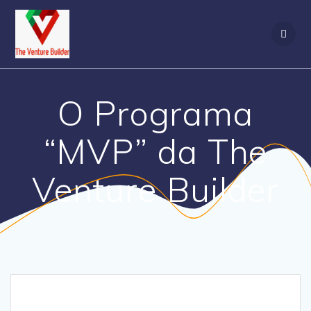
O Programa
“MVP” da The
Venture Builder