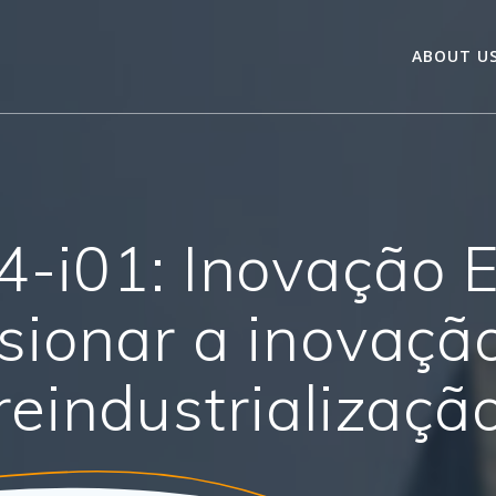
ABOUT U
4-i01: Inovação 
sionar a inovaçã
reindustrializaçã