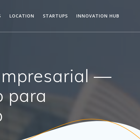
S
LOCATION
STARTUPS
INNOVATION HUB
Empresarial —
o para
o