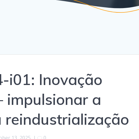
-i01: Inovação
 impulsionar a
 reindustrialização
ober 13, 2025
|
0