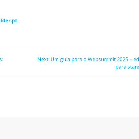
lder.pt
Next
s:
Next:
Um guia para o Websummit 2025 – ed
post:
para stan