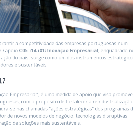
garantir a competitividade das empresas portuguesas num
 O apoio
C05-i14-i01: Inovação Empresarial
, enquadrado n
ração do país, surge como um dos instrumentos estratégico
adores e sustentáveis.
1?
ção Empresarial”, é uma medida de apoio que visa promove
guesas, com o propósito de fortalecer a reindustrialização
uadra-se nas chamadas “ações estratégicas” dos programas 
or de novos modelos de negócio, tecnologias disruptivas,
ação de soluções mais sustentáveis.