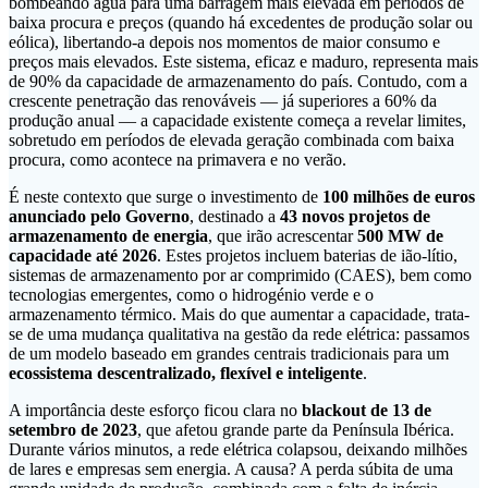
bombeando água para uma barragem mais elevada em períodos de
baixa procura e preços (quando há excedentes de produção solar ou
eólica), libertando-a depois nos momentos de maior consumo e
preços mais elevados. Este sistema, eficaz e maduro, representa mais
de 90% da capacidade de armazenamento do país. Contudo, com a
crescente penetração das renováveis — já superiores a 60% da
produção anual — a capacidade existente começa a revelar limites,
sobretudo em períodos de elevada geração combinada com baixa
procura, como acontece na primavera e no verão.
É neste contexto que surge o investimento de
100 milhões de euros
anunciado pelo Governo
, destinado a
43 novos projetos de
armazenamento de energia
, que irão acrescentar
500 MW de
capacidade até 2026
. Estes projetos incluem baterias de ião-lítio,
sistemas de armazenamento por ar comprimido (CAES), bem como
tecnologias emergentes, como o hidrogénio verde e o
armazenamento térmico. Mais do que aumentar a capacidade, trata-
se de uma mudança qualitativa na gestão da rede elétrica: passamos
de um modelo baseado em grandes centrais tradicionais para um
ecossistema descentralizado, flexível e inteligente
.
A importância deste esforço ficou clara no
blackout de 13 de
setembro de 2023
, que afetou grande parte da Península Ibérica.
Durante vários minutos, a rede elétrica colapsou, deixando milhões
de lares e empresas sem energia. A causa? A perda súbita de uma