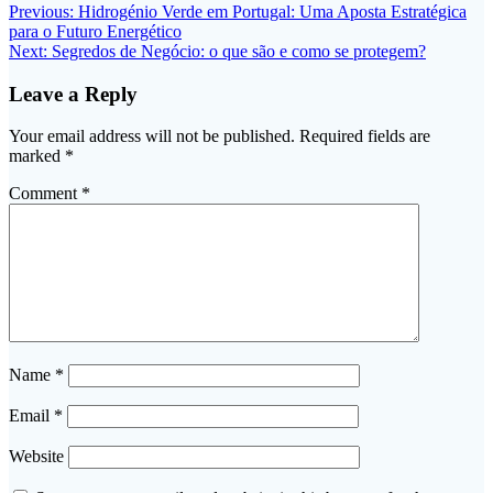
Post
Previous
Previous:
Hidrogénio Verde em Portugal: Uma Aposta Estratégica
post:
para o Futuro Energético
navigation
Next
Next:
Segredos de Negócio: o que são e como se protegem?
post:
Leave a Reply
Your email address will not be published.
Required fields are
marked
*
Comment
*
Name
*
Email
*
Website