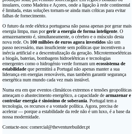
insulares, como Madeira e Açores, onde a ligação à rede continental
é limitada, estas soluções tornam-se ainda mais críticas para evitar
falhas de fornecimento.
O futuro da rede elétrica portuguesa não passa apenas por gerar mais
energia limpa, mas por
gerir a energia de forma inteligente
. O
armazenamento é, simultaneamente, o cérebro e o músculo desta
nova rede. Os
100 milhões de euros agora investidos
são um
passo necessário, mas insuficiente sem políticas que incentivem a
inércia artificial e a descentralização da geração. Microtermoelétricas
a biogás, baterias, bombagens hidroelétricas e tecnologias
emergentes como o hidrogénio verde formam um
ecossistema de
estabilidade
que permitirá a Portugal não apenas manter a sua
liderança em energias renováveis, mas também garantir segurança
energética num mundo cada vez mais instável.
Numa era em que eventos climáticos extremos e tensões geopolíticas
ameaçam o abastecimento energético, a capacidade de
armazenar e
controlar energia é sinónimo de soberania
. Portugal tem a
tecnologia, os recursos e a vontade política. Agora, precisa de
acelerar — porque a estabilidade da rede não é um luxo, é a base da
nossa modernidade.
Contacte-nos: comercial@theventurebuilder.pt