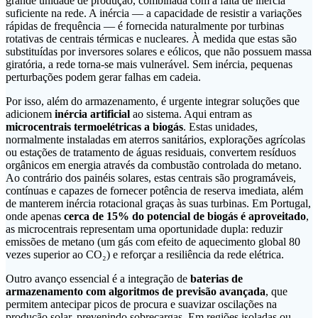
grande unidade de produção, combinada com a falta de inércia
suficiente na rede. A inércia — a capacidade de resistir a variações
rápidas de frequência — é fornecida naturalmente por turbinas
rotativas de centrais térmicas e nucleares. À medida que estas são
substituídas por inversores solares e eólicos, que não possuem massa
giratória, a rede torna-se mais vulnerável. Sem inércia, pequenas
perturbações podem gerar falhas em cadeia.
Por isso, além do armazenamento, é urgente integrar soluções que
adicionem
inércia artificial
ao sistema. Aqui entram as
microcentrais termoelétricas a biogás
. Estas unidades,
normalmente instaladas em aterros sanitários, explorações agrícolas
ou estações de tratamento de águas residuais, convertem resíduos
orgânicos em energia através da combustão controlada do metano.
Ao contrário dos painéis solares, estas centrais são programáveis,
contínuas e capazes de fornecer potência de reserva imediata, além
de manterem inércia rotacional graças às suas turbinas. Em Portugal,
onde apenas
cerca de 15% do potencial de biogás é aproveitado
,
as microcentrais representam uma oportunidade dupla: reduzir
emissões de metano (um gás com efeito de aquecimento global 80
vezes superior ao CO₂) e reforçar a resiliência da rede elétrica.
Outro avanço essencial é a integração de
baterias de
armazenamento com algoritmos de previsão avançada
, que
permitem antecipar picos de procura e suavizar oscilações na
produção solar, prevenindo sobrecargas. Em regiões isoladas ou