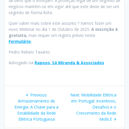
de bens que o infrinjam. A proteção legal de um segredo de
negócio mantém-se em vigor até que este deixe de ser um
segredo de forma lícita.
Quer saber mais sobre este assunto ? Vamos fazer um
novo Webinar no dia 1 de Outubro de 2025.
A inscrição é
gratuita,
mas requer um registo prévio neste
Formulário
.
Pedro Rebelo Tavares
Advogado na
Raposo, Sá Miranda & Associados
Post
Previous
Next
Previous:
Next:
Mobilidade Elétrica
navigation
post:
post:
Armazenamento de
em Portugal: Incentivos,
Energia: A Chave para a
Desafios e o
Estabilidade da Rede
Crescimento da Rede
Elétrica Portuguesa
Mobi.E