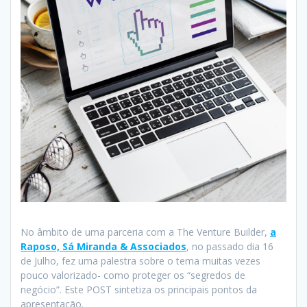
No âmbito de uma parceria com a The Venture Builder,
a
Raposo, Sá Miranda & Associados
, no passado dia 16
de Julho, fez uma palestra sobre o tema muitas vezes
pouco valorizado- como proteger os “segredos de
negócio”. Este POST sintetiza os principais pontos da
apresentação.