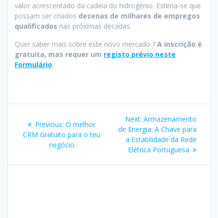
valor acrescentado da cadeia do hidrogénio. Estima-se que
possam ser criados
dezenas de milhares de empregos
qualificados
nas próximas décadas.
Quer saber mais sobre este novo mercado ?
A inscrição é
gratuita, mas requer um
registo prévio neste
Formulário
.
Post
Next
Next:
Armazenamento
Previous
Previous:
O melhor
navigation
post:
de Energia: A Chave para
post:
CRM Gratuito para o teu
a Estabilidade da Rede
negócio
Elétrica Portuguesa