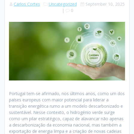
Carlos Cortes
Uncategorized
September 10, 2025
|
0
Portugal tem-se afirmado, nos últimos anos, como um dos
países europeus com maior potencial para liderar a
transição energética rumo a um modelo descarbonizado e
sustentável. Nesse contexto, o hidrogénio verde surge
como um pilar estratégico, capaz de alavancar não apenas
a descarbonização da economia nacional, mas também a
exportação de energia limpa e a criação de novas cadeias