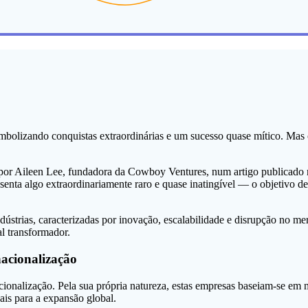
olizando conquistas extraordinárias e um sucesso quase mítico. Mas o 
3 por Aileen Lee, fundadora da Cowboy Ventures, num artigo publicado 
esenta algo extraordinariamente raro e quase inatingível — o objetivo d
ndústrias, caracterizadas por inovação, escalabilidade e disrupção n
l transformador.
acionalização
cionalização. Pela sua própria natureza, estas empresas baseiam-se em 
eais para a expansão global.