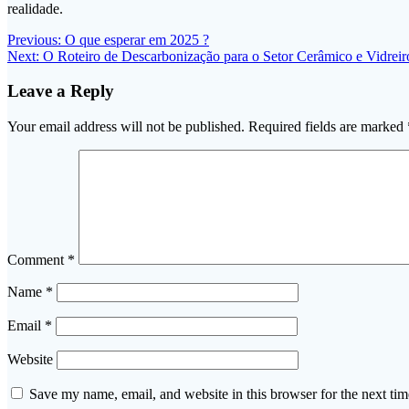
realidade.
Post
Previous
Previous:
O que esperar em 2025 ?
Next
post:
Next:
O Roteiro de Descarbonização para o Setor Cerâmico e Vidreir
navigation
post:
Leave a Reply
Your email address will not be published.
Required fields are marked
Comment
*
Name
*
Email
*
Website
Save my name, email, and website in this browser for the next ti