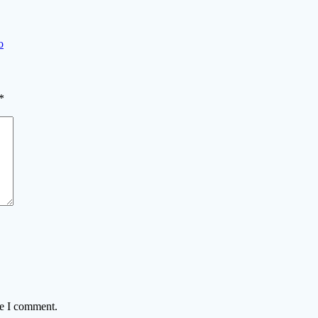
o
*
me I comment.