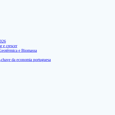
2026
 e crescer
 Geotérmica e Biomassa
res-chave da economia portuguesa