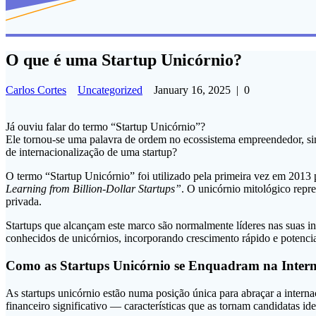
O que é uma Startup Unicórnio?
Carlos Cortes
Uncategorized
January 16, 2025
|
0
Já ouviu falar do termo “Startup Unicórnio”?
Ele tornou-se uma palavra de ordem no ecossistema empreendedor, simb
de internacionalização de uma startup?
O termo “Startup Unicórnio” foi utilizado pela primeira vez em 201
Learning from Billion-Dollar Startups”
. O unicórnio mitológico repr
privada.
Startups que alcançam este marco são normalmente líderes nas suas i
conhecidos de unicórnios, incorporando crescimento rápido e potencia
Como as Startups Unicórnio se Enquadram na Intern
As startups unicórnio estão numa posição única para abraçar a interna
financeiro significativo — características que as tornam candidatas id