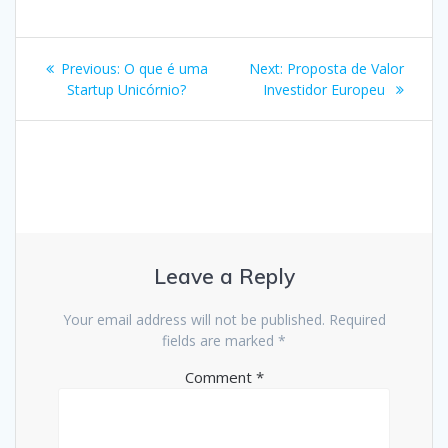
Post
Previous
Next
Previous:
O que é uma
Next:
Proposta de Valor
navigation
post:
post:
Startup Unicórnio?
Investidor Europeu
Leave a Reply
Your email address will not be published.
Required
fields are marked
*
Comment
*