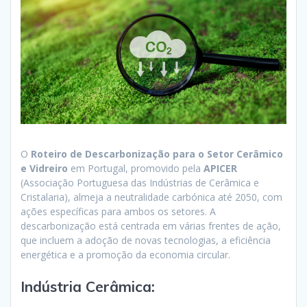
O
Roteiro de Descarbonização para o Setor Cerâmico
e Vidreiro
em Portugal, promovido pela
APICER
(Associação Portuguesa das Indústrias de Cerâmica e
Cristalaria), almeja a neutralidade carbónica até 2050, com
ações específicas para ambos os setores. A
descarbonização está centrada em várias frentes de ação,
que incluem a adoção de novas tecnologias, a eficiência
energética e a promoção da economia circular.
Indústria Cerâmica: