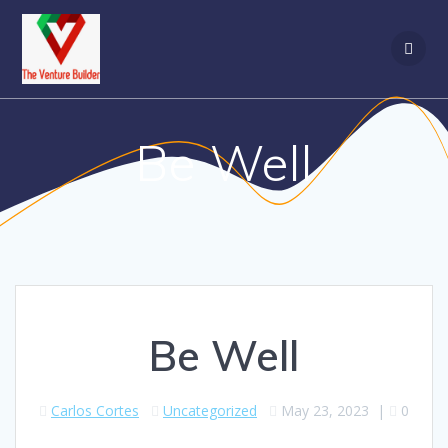
Be Well
Be Well
Carlos Cortes
Uncategorized
May 23, 2023
|
0