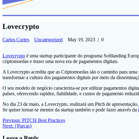
Lovecrypto
Carlos Cortes
Uncategorized
May 19, 2023
|
0
Lovecrypto
é uma startup participante do programa Softlanding Eur
criptomoedas e trazer uma nova era de pagamentos digitais.
A Lovecrypto acredita que as Criptomoedas são o caminho para uma soc
transformar a cultura dos pagamentos digitais por meio da dissemina
O seu modelo de negócio caracteriza-se por utilizar pagamentos digita
países, oferecendo rapidez, fiabilidade, e custos de pagamento reduzi
No dia 23 de maio, a Lovecrypto, realizará um Pitch de apresentação
Se quiser tornar-se mentor da startup também o pode fazer através da
Post
Previous
Previous:
PITCH Best Practices
Next
post:
Next:
{Parças}
navigation
post:
Leave a Reply