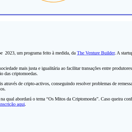
ope 2023, um programa feito à medida, da
The Venture Builder
. A start
iedade mais justa e igualitária ao facilitar transações entre produtor
ção das criptomoedas.
is através de cripto-activos, conseguindo resolver problemas de remessa
dos.
, na qual abordará o tema “Os Mitos da Criptomoeda”. Caso queira con
inscrição aqui
.