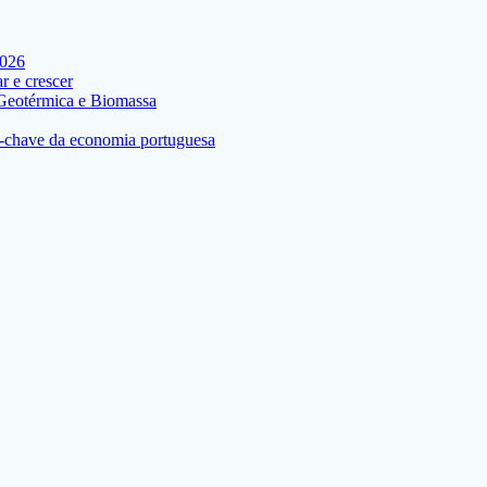
2026
 e crescer
 Geotérmica e Biomassa
res-chave da economia portuguesa