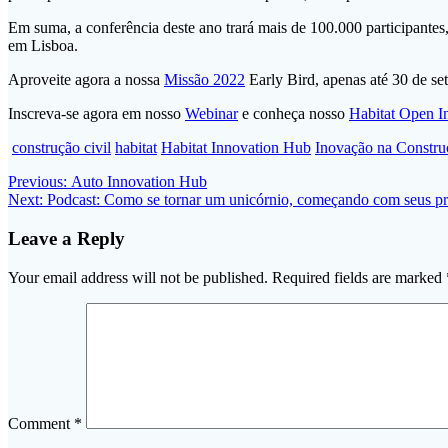
Em suma, a conferência deste ano trará mais de 100.000 participantes,
em Lisboa.
Aproveite agora a nossa
Missão 2022
Early Bird, apenas até 30 de s
Inscreva-se agora em nosso
Webinar
e conheça nosso
Habitat Open I
construção civil
habitat
Habitat Innovation Hub
Inovação na Constru
Post
Previous
Previous:
Auto Innovation Hub
Next
post:
Next:
Podcast: Como se tornar um unicórnio, começando com seus pr
navigation
post:
Leave a Reply
Your email address will not be published.
Required fields are marked
Comment
*