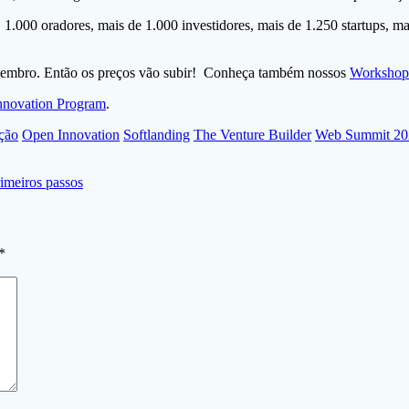
 1.000 oradores, mais de 1.000 investidores, mais de 1.250 startups, ma
etembro. Então os preços vão subir! Conheça também nossos
Workshop
nnovation Program
.
ção
Open Innovation
Softlanding
The Venture Builder
Web Summit 20
imeiros passos
*