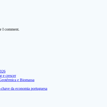
me I comment.
2026
 e crescer
 Geotérmica e Biomassa
res-chave da economia portuguesa