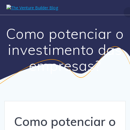
Skip
to
content
Como potenciar o
investimento das
empresas?
Como potenciar o