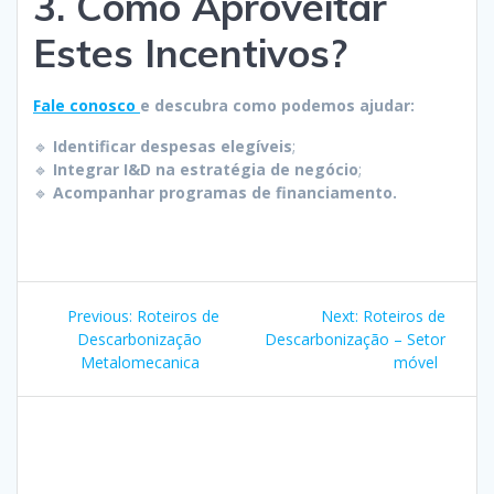
3. Como Aproveitar
Estes Incentivos?
Fale conosco
e descubra como podemos ajudar:
🔹
Identificar despesas elegíveis
;
🔹
Integrar I&D na estratégia de negócio
;
🔹
Acompanhar programas de financiamento.
Post
Previous
Next
Previous:
Roteiros de
Next:
Roteiros de
navigation
post:
post:
Descarbonização
Descarbonização – Setor
Metalomecanica
móvel