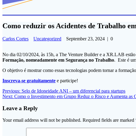
Como reduzir os Acidentes de Trabalho em
Carlos Cortes
Uncategorized
September 23, 2024
|
0
No dia 02/10/2024, às 15h, a The Venture Builder e a XR.LAB est
Formação, nomeadamente em Segurança no Trabalho
. Este é u
O objetivo é mostrar como essas tecnologias podem tornar a formação 
Inscreva-se gratuitamente
e participe!
Post
Previous
Previous:
Selo de Idoneidade ANI – um diferencial para startups
Next
post:
Next:
Como o Investimento em Grupo Reduz o Risco e Aumenta as 
navigation
post:
Leave a Reply
Your email address will not be published.
Required fields are marked