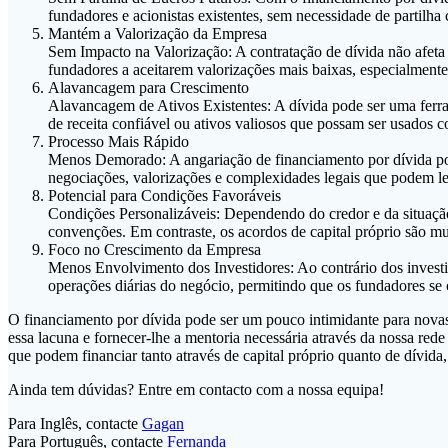
fundadores e acionistas existentes, sem necessidade de partilha
Mantém a Valorização da Empresa
Sem Impacto na Valorização: A contratação de dívida não afeta d
fundadores a aceitarem valorizações mais baixas, especialmente s
Alavancagem para Crescimento
Alavancagem de Ativos Existentes: A dívida pode ser uma ferram
de receita confiável ou ativos valiosos que possam ser usados c
Processo Mais Rápido
Menos Demorado: A angariação de financiamento por dívida pod
negociações, valorizações e complexidades legais que podem lev
Potencial para Condições Favoráveis
Condições Personalizáveis: Dependendo do credor e da situação
convenções. Em contraste, os acordos de capital próprio são mu
Foco no Crescimento da Empresa
Menos Envolvimento dos Investidores: Ao contrário dos investid
operações diárias do negócio, permitindo que os fundadores se
O financiamento por dívida pode ser um pouco intimidante para novas 
essa lacuna e fornecer-lhe a mentoria necessária através da nossa re
que podem financiar tanto através de capital próprio quanto de dívida
Ainda tem dúvidas? Entre em contacto com a nossa equipa!
Para Inglês, contacte
Gagan
Para Português, contacte
Fernanda