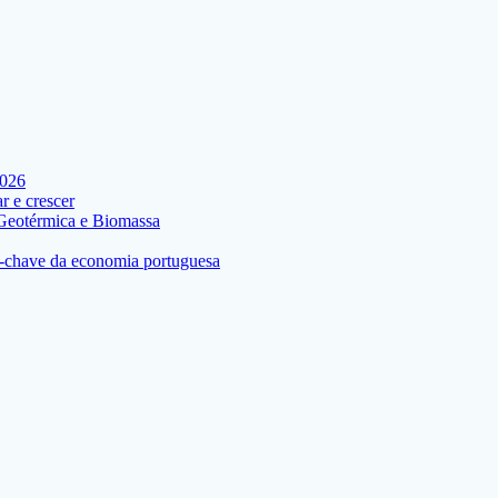
2026
 e crescer
 Geotérmica e Biomassa
res-chave da economia portuguesa