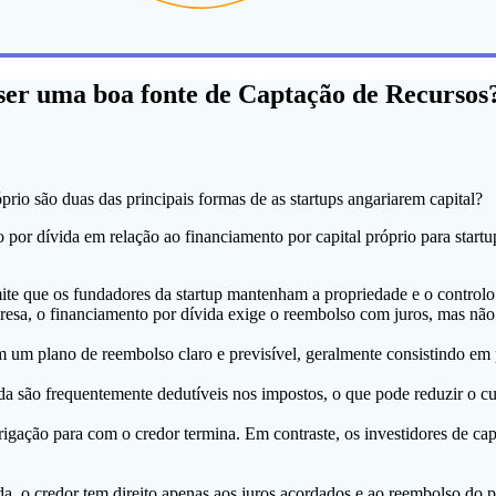
ser uma boa fonte de Captação de Recursos
prio são duas das principais formas de as startups angariarem capital?
or dívida em relação ao financiamento por capital próprio para startu
te que os fundadores da startup mantenham a propriedade e o controlo t
resa, o financiamento por dívida exige o reembolso com juros, mas não 
m plano de reembolso claro e previsível, geralmente consistindo em p
a são frequentemente dedutíveis nos impostos, o que pode reduzir o cus
gação para com o credor termina. Em contraste, os investidores de cap
a, o credor tem direito apenas aos juros acordados e ao reembolso do p