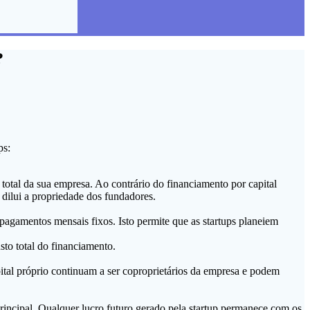
?
ps:
otal da sua empresa. Ao contrário do financiamento por capital
dilui a propriedade dos fundadores.
agamentos mensais fixos. Isto permite que as startups planeiem
to total do financiamento.
ital próprio continuam a ser coproprietários da empresa e podem
rincipal. Qualquer lucro futuro gerado pela startup permanece com os