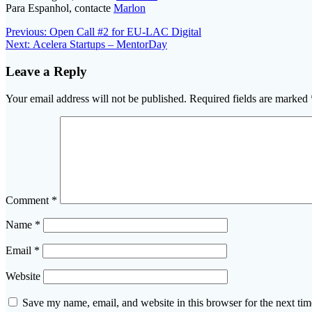
Para Espanhol, contacte
Marlon
Post
Previous
Previous:
Open Call #2 for EU-LAC Digital
Next
post:
Next:
Acelera Startups – MentorDay
navigation
post:
Leave a Reply
Your email address will not be published.
Required fields are marked
Comment
*
Name
*
Email
*
Website
Save my name, email, and website in this browser for the next ti