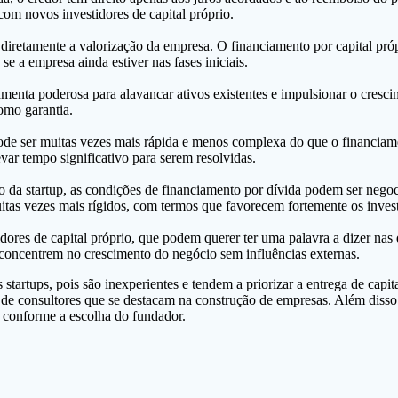
 com novos investidores de capital próprio.
iretamente a valorização da empresa. O financiamento por capital própr
e a empresa ainda estiver nas fases iniciais.
enta poderosa para alavancar ativos existentes e impulsionar o crescime
omo garantia.
e ser muitas vezes mais rápida e menos complexa do que o financiament
ar tempo significativo para serem resolvidas.
 da startup, as condições de financiamento por dívida podem ser negoc
itas vezes mais rígidos, com termos que favorecem fortemente os invest
ores de capital próprio, que podem querer ter uma palavra a dizer nas 
 concentrem no crescimento do negócio sem influências externas.
startups, pois são inexperientes e tendem a priorizar a entrega de capi
de de consultores que se destacam na construção de empresas. Além diss
, conforme a escolha do fundador.