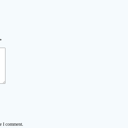
*
me I comment.