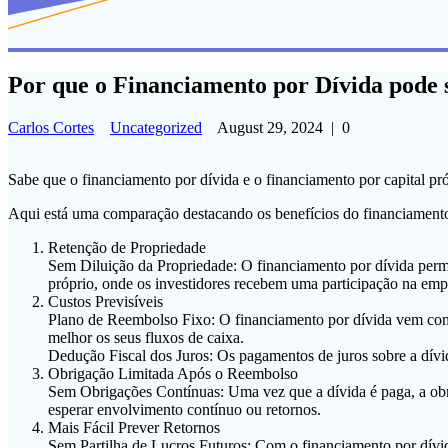
Por que o Financiamento por Dívida pode 
Carlos Cortes
Uncategorized
August 29, 2024
|
0
Sabe que o financiamento por dívida e o financiamento por capital pró
Aqui está uma comparação destacando os benefícios do financiamento p
Retenção de Propriedade
Sem Diluição da Propriedade: O financiamento por dívida permi
próprio, onde os investidores recebem uma participação na emp
Custos Previsíveis
Plano de Reembolso Fixo: O financiamento por dívida vem com u
melhor os seus fluxos de caixa.
Dedução Fiscal dos Juros: Os pagamentos de juros sobre a dívid
Obrigação Limitada Após o Reembolso
Sem Obrigações Contínuas: Uma vez que a dívida é paga, a obri
esperar envolvimento contínuo ou retornos.
Mais Fácil Prever Retornos
Sem Partilha de Lucros Futuros: Com o financiamento por dívid