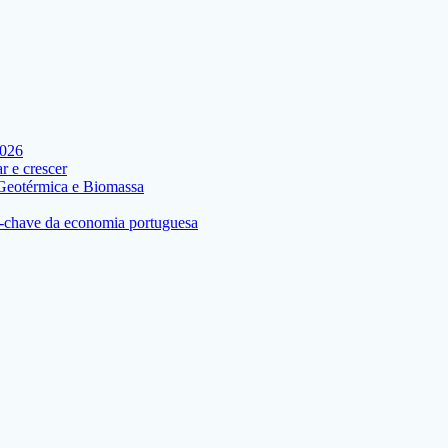
2026
 e crescer
 Geotérmica e Biomassa
res-chave da economia portuguesa