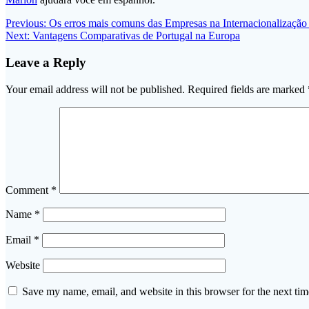
Post
Previous
Previous:
Os erros mais comuns das Empresas na Internacionalização 
Next
post:
Next:
Vantagens Comparativas de Portugal na Europa
navigation
post:
Leave a Reply
Your email address will not be published.
Required fields are marked
Comment
*
Name
*
Email
*
Website
Save my name, email, and website in this browser for the next ti