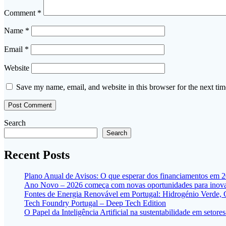
Comment
*
Name
*
Email
*
Website
Save my name, email, and website in this browser for the next ti
Search
Search
Recent Posts
Plano Anual de Avisos: O que esperar dos financiamentos em 
Ano Novo – 2026 começa com novas oportunidades para inovar
Fontes de Energia Renovável em Portugal: Hidrogénio Verde,
Tech Foundry Portugal – Deep Tech Edition
O Papel da Inteligência Artificial na sustentabilidade em seto