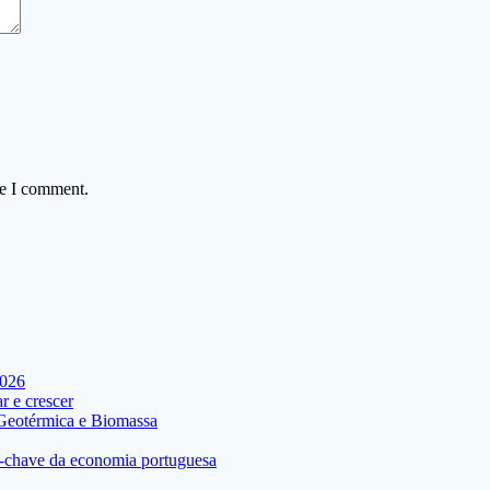
me I comment.
2026
 e crescer
 Geotérmica e Biomassa
res-chave da economia portuguesa