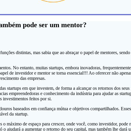
 também pode ser um mentor?
nções distintas, mas sabia que ao abraçar o papel de mentores, sendo 
imentos. No entanto, muitas startups, embora inovadoras, frequentemente
papel de investidor e mentor se torna essencial!!! Ao oferecer não ape
crescimento das empresas.
das startups em que investem, de forma a alcançar os retornos dos seus
ias empreendedoras e conhecimento da indústria para ajudar as startups
investimentos feitos por si.
uradouros baseados em confiança mútua e objetivos compartilhados. Ess
ável da startup.
s o máximo de espaço para crescer, onde você, como investidor, pode nã
só o ajudará a aumentar o retorno do seu capital, mas também lhe dará 