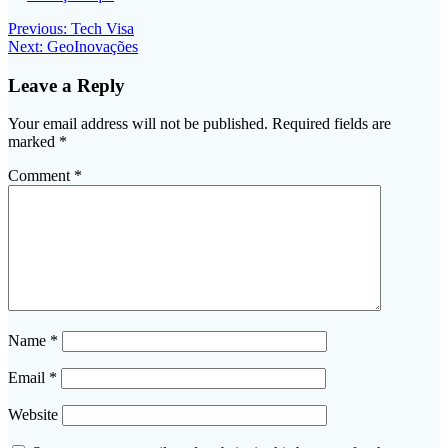
Post
Previous
Previous:
Tech Visa
Next
post:
Next:
GeoInovações
navigation
post:
Leave a Reply
Your email address will not be published.
Required fields are
marked
*
Comment
*
Name
*
Email
*
Website