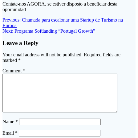
Contate-nos AGORA, se estiver disposto a beneficiar desta
oportunidad
Post
Previous
Previous:
Chamada para escalonar uma Startup de Turismo na
post:
Europa
navigation
Next
Next:
Programa Softlanding “Portugal Growth”
post:
Leave a Reply
Your email address will not be published.
Required fields are
marked
*
Comment
*
Name
*
Email
*